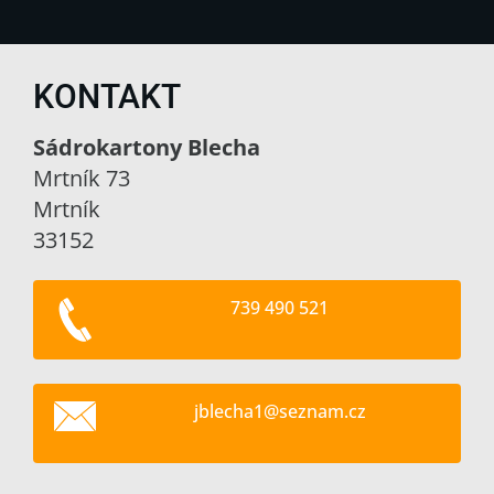
KONTAKT
Sádrokartony Blecha
Mrtník 73
Mrtník
33152
739 490 521
jblecha1
@seznam.
cz