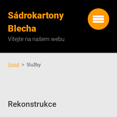
Sádrokartony
Blecha
Vítejte na našem webu
Úvod
>
Služby
Rekonstrukce